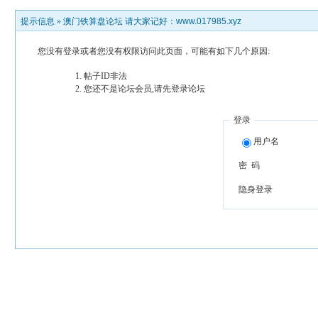
提示信息 »
澳门铁算盘论坛 请大家记好：www.017985.xyz
您没有登录或者您没有权限访问此页面，可能有如下几个原因:
帖子ID非法
您还不是论坛会员,请先登录论坛
登录
用户名
密 码
隐身登录