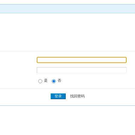
是
否
找回密码