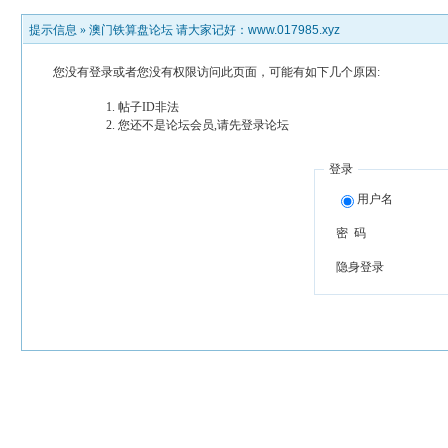
提示信息 »
澳门铁算盘论坛 请大家记好：www.017985.xyz
您没有登录或者您没有权限访问此页面，可能有如下几个原因:
帖子ID非法
您还不是论坛会员,请先登录论坛
登录
用户名
密 码
隐身登录