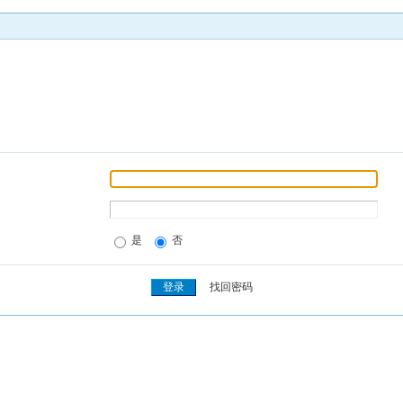
是
否
找回密码